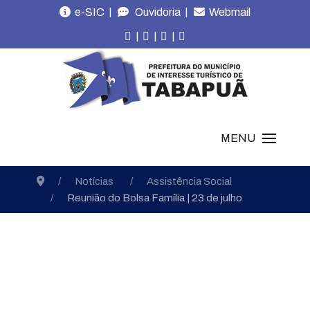
|
|
e-SIC
Ouvidoria
Webmail
|
|
|
MENU
Notícias
Assistência Social
Reunião do Bolsa Família | 23 de julho