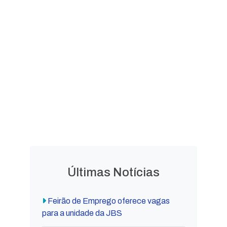
LEGISLAÇÃO
Leis
Leis
Ordinárias
Complementares
Decretos
Lei Orgânica
Municipais
Municipal
Últimas Notícias
Feirão de Emprego oferece vagas
para a unidade da JBS