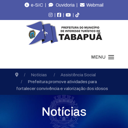
|
|
e-SIC
Ouvidoria
Webmail
|
|
|
MENU
Notícias
Assistência Social
Prefeitura promove atividades para
fortalecer convivência e valorização dos idosos
Notícias