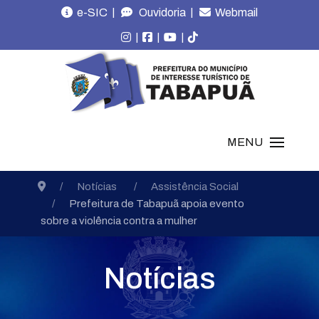
|
|
e-SIC
Ouvidoria
Webmail
|
|
|
MENU
Notícias
Assistência Social
Prefeitura de Tabapuã apoia evento
sobre a violência contra a mulher
Notícias