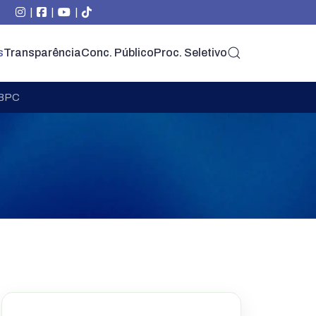
|
|
|
s
Transparência
Conc. Público
Proc. Seletivo
 BPC