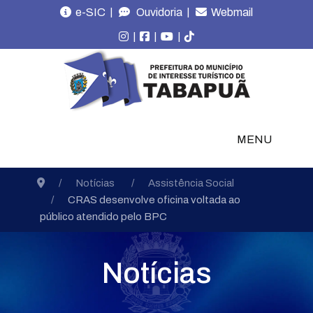
|
|
e-SIC
Ouvidoria
Webmail
|
|
|
MENU
Notícias
Assistência Social
CRAS desenvolve oficina voltada ao
público atendido pelo BPC
Notícias