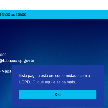
 13h00 às 16h00
9022
a@tabapua.sp.gov.br
Mapa do site
Esta página está em conformidade com a
LGPD.
Clique aqui e saiba mais.
Ok!
Desenvolvido por
F5 Tecnologias
.