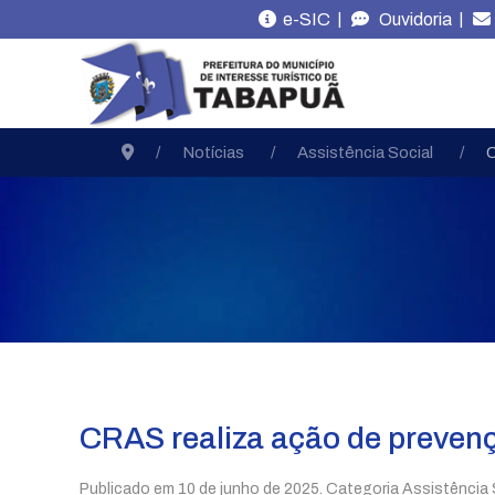
|
|
e-SIC
Ouvidoria
Notícias
Assistência Social
C
CRAS realiza ação de prevençã
Publicado em
10 de junho de 2025
. Categoria Assistência 