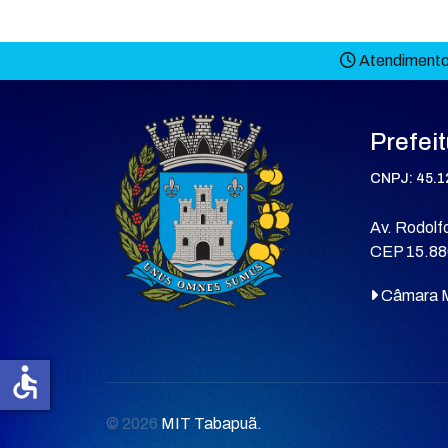
Atendimento 
Prefei
CNPJ: 45.1
Av. Rodolfo
CEP 15.88
Câmara M
accessible
© 2026
MIT Tabapuã.