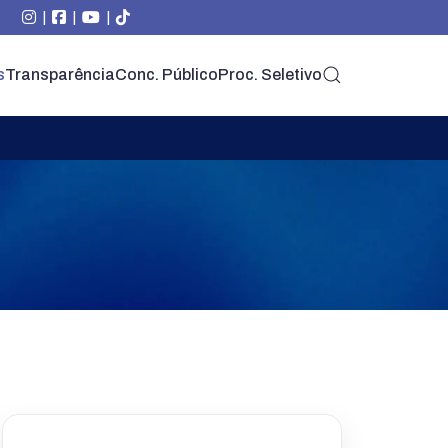
|
|
|
s
Transparência
Conc. Público
Proc. Seletivo