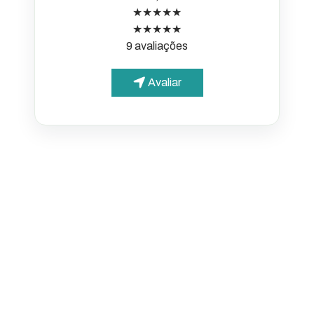
★★★★★
★★★★★
9 avaliações
Avaliar
PARA O CIDADÃO
Portal da Transparência
Informações simples e
acessíveis
Diário Oficial Municipal
Publicações oficiais de Tabapuã
Portal de Serviços