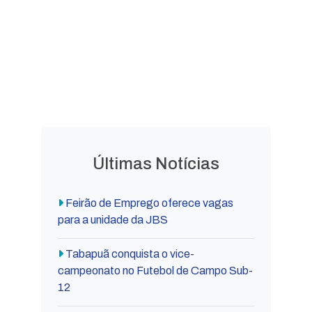
Leis
Leis
Ordinárias
Complementares
Decretos
Lei Orgânica
Municipais
Municipal
Últimas Notícias
Feirão de Emprego oferece vagas
para a unidade da JBS
Tabapuã conquista o vice-
campeonato no Futebol de Campo Sub-
12