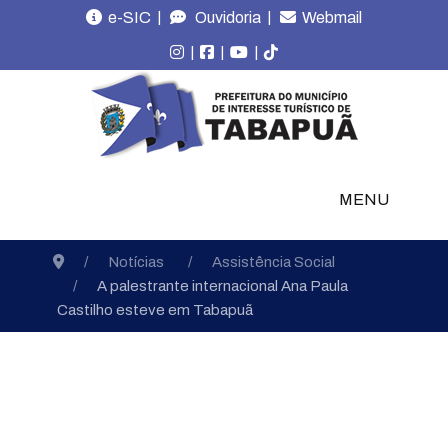
|
|
e-SIC
Ouvidoria
Webmail
|
|
|
MENU
Notícias
Assistência Social
A palestrante internacional Ana Paula
Castilho esteve em Tabapuã
Notícias