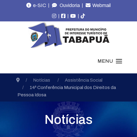
|
|
e-SIC
Ouvidoria
Webmail
|
|
|
MENU
Notícias
Assistência Social
14ª Conferência Municipal dos Direitos da
Pessoa Idosa
Notícias