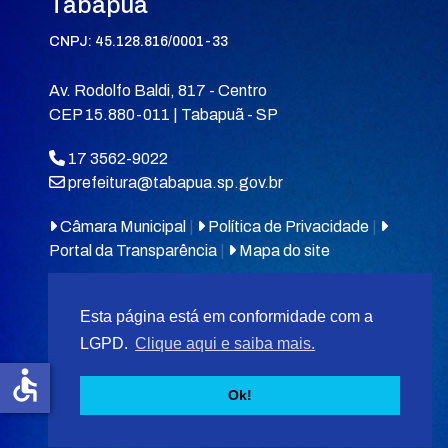
Tabapuã
CNPJ: 45.128.816/0001-33
Av. Rodolfo Baldi, 817 - Centro
CEP 15.880-011 | Tabapuã - SP
17 3562-9022
prefeitura@tabapua.sp.gov.br
Câmara Municipal
|
Política de Privacidade
|
Portal da Transparência
|
Mapa do site
Esta página está em conformidade com a
LGPD.
Clique aqui e saiba mais.
accessible
© 2026
MIT Tabapuã.
Ok!
Desenvolvido por
F5 Tecnologias
.