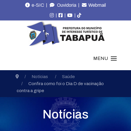
|
|
e-SIC
Ouvidoria
Webmail
|
|
|
MENU
Notícias
Saúde
Confira como foi o Dia D de vacinação
contra a gripe
Notícias