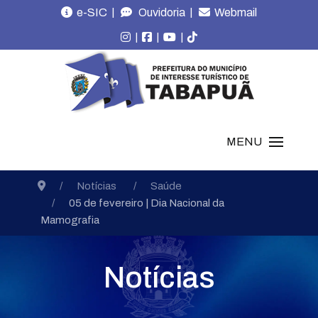
|
|
e-SIC
Ouvidoria
Webmail
|
|
|
MENU
Notícias
Saúde
05 de fevereiro | Dia Nacional da
Mamografia
Notícias