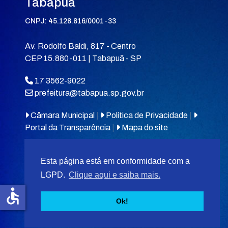
Tabapuã
CNPJ: 45.128.816/0001-33
Av. Rodolfo Baldi, 817 - Centro
CEP 15.880-011 | Tabapuã - SP
17 3562-9022
prefeitura@tabapua.sp.gov.br
Câmara Municipal
|
Política de Privacidade
|
Portal da Transparência
|
Mapa do site
Esta página está em conformidade com a
LGPD.
Clique aqui e saiba mais.
accessible
© 2026
MIT Tabapuã.
Ok!
Desenvolvido por
F5 Tecnologias
.