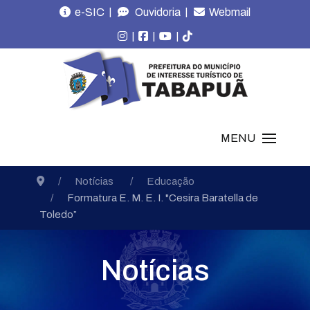
|
|
e-SIC
Ouvidoria
Webmail
|
|
|
MENU
Notícias
Educação
Formatura E. M. E. I. "Cesira Baratella de
Toledo”
Notícias