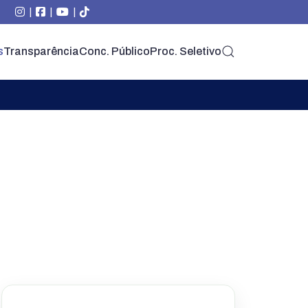
|
|
|
s
Transparência
Conc. Público
Proc. Seletivo