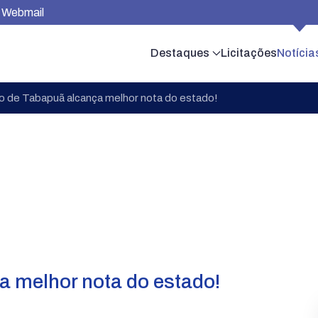
Webmail
Destaques
Licitações
Notícia
 de Tabapuã alcança melhor nota do estado!
 melhor nota do estado!