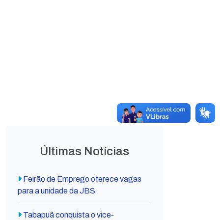
Leis
Leis
Ordinárias
Complementares
Decretos
Lei Orgânica
Municipais
Municipal
Últimas Notícias
Feirão de Emprego oferece vagas
para a unidade da JBS
Tabapuã conquista o vice-