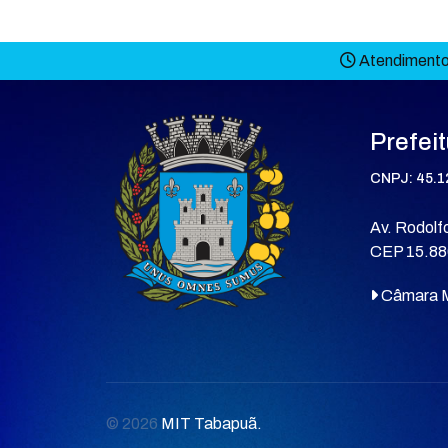
Atendimento 
Prefei
CNPJ: 45.1
Av. Rodolfo
CEP 15.88
Câmara M
© 2026
MIT Tabapuã.