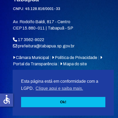
CNPJ: 45.128.816/0001-33
Av. Rodolfo Baldi, 817 - Centro
CEP 15.880-011 | Tabapuã - SP
17 3562-9022
prefeitura@tabapua.sp.gov.br
Câmara Municipal
|
Política de Privacidade
|
Portal da Transparência
|
Mapa do site
Esta página está em conformidade com a
LGPD.
Clique aqui e saiba mais.
accessible
© 2026
MIT Tabapuã.
Ok!
Desenvolvido por
F5 Tecnologias
.