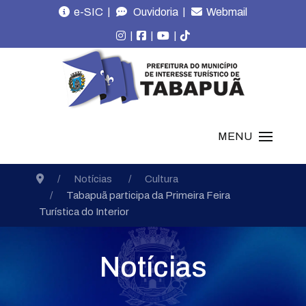
|
|
e-SIC
Ouvidoria
Webmail
|
|
|
MENU
Notícias
Cultura
Tabapuã participa da Primeira Feira
Turística do Interior
Notícias