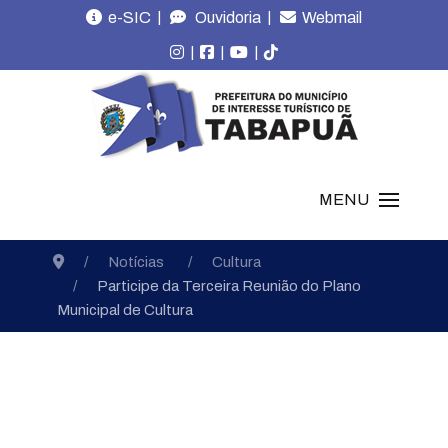
|
|
e-SIC
Ouvidoria
Webmail
|
|
|
MENU
Notícias
Cultura
Participe da Terceira Reunião do Plano
Municipal de Cultura
Notícias