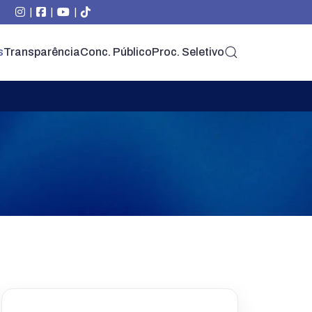
|
|
|
s
Transparência
Conc. Público
Proc. Seletivo