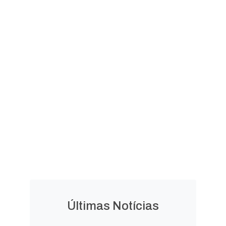
Valor da Terra Nua
Documento e Laudo de
Avaliação
LEGISLAÇÃO
Leis
Leis
Ordinárias
Complementares
Decretos
Lei Orgânica
Municipais
Municipal
Últimas Notícias