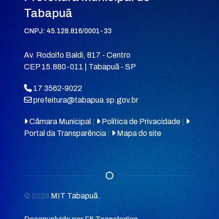
Tabapuã
CNPJ: 45.128.816/0001-33
Av. Rodolfo Baldi, 817 - Centro
CEP 15.880-011 | Tabapuã - SP
17 3562-9022
prefeitura@tabapua.sp.gov.br
Câmara Municipal
|
Política de Privacidade
|
Portal da Transparência
|
Mapa do site
© 2026
MIT Tabapuã.