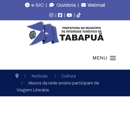
|
|
e-SIC
Ouvidoria
Webmail
|
|
|
MENU
Notícias
Cultura
Alunos da rede ensino participam de
Viagem Literária