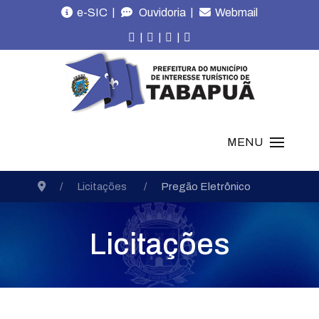
|
|
e-SIC
Ouvidoria
Webmail
|
|
|
MENU
Licitações
Pregão Eletrônico
Licitações