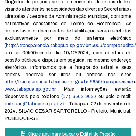
Registro de preços para o fornecimento de sacos de lixo
visando atender às necessidades das diversas Secretarias /
Diretorias / Setores da Administração Municipal, conforme
estimativas constantes do Termo de Referência. As
propostas e os documentos de habilitação serão recebidos
exclusivamente por meio do sistema eletrônico
(
http://transparencia.tabapua.sp.gov.br:5656/comprasedital/
até as 09h00min do dia 19/12/2024, com abertura da
sessão pública e disputa em seguida, no mesmo endereço
eletrônico. Informamos que a íntegra do Edital e seus
anexos poderão ser lidos ou obtidos nos sites
http://transparencia.tabapua.sp.gov.br:5656/transparencia/
www.tabapua.sp.gov.br
. Mais informações estarão
disponíveis pelo telefone
(17) 3562-9022
ou pelo e-mail:
licitacao@tabapua.sp.gov.br
. Tabapuã, 22 de novembro de
2024. SILVIO CESAR SARTORELLO - Prefeito Municipal.
PUBLIQUE-SE.
Clique aqui para baixar o Edital do Pregão