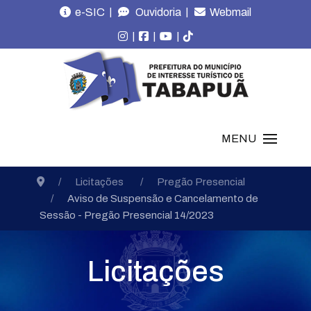
|
|
e-SIC
Ouvidoria
Webmail
|
|
|
MENU
Licitações
Pregão Presencial
Aviso de Suspensão e Cancelamento de
Sessão - Pregão Presencial 14/2023
Licitações