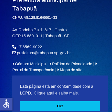
Prefeitura Municipal de
Tabapuã
CNPJ: 45.128.816/0001-33
Av. Rodolfo Baldi, 817 - Centro
CEP 15.880-011 | Tabapuã - SP
17 3562-9022
prefeitura@tabapua.sp.gov.br
Câmara Municipal
|
Política de Privacidade
|
Portal da Transparência
|
Mapa do site
Esta página está em conformidade com a
LGPD.
Clique aqui e saiba mais.
accessible
© 2026
MIT Tabapuã.
Ok!