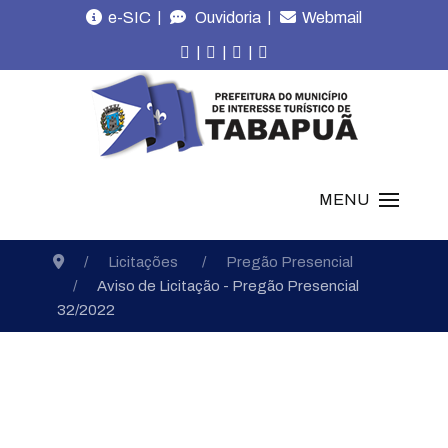
|
|
e-SIC
Ouvidoria
Webmail
|
|
|
MENU
Licitações
Pregão Presencial
Aviso de Licitação - Pregão Presencial
32/2022