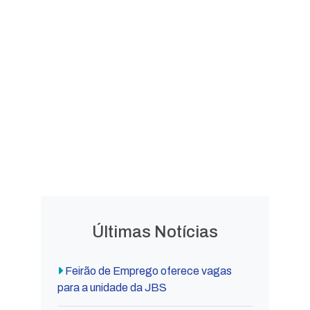
LEGISLAÇÃO
Leis
Leis
Ordinárias
Complementares
Decretos
Lei Orgânica
Municipais
Municipal
Últimas Notícias
Feirão de Emprego oferece vagas
para a unidade da JBS