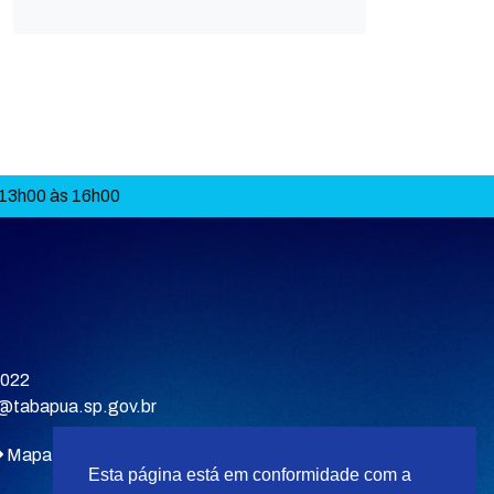
 13h00 às 16h00
9022
a@tabapua.sp.gov.br
Mapa do site
Esta página está em conformidade com a