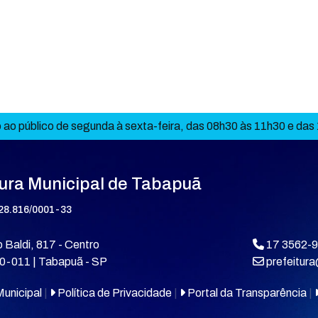
ao público de segunda à sexta-feira, das 08h30 às 11h30 e das
tura Municipal de Tabapuã
28.816/0001-33
 Baldi, 817 - Centro
17 3562-
0-011 | Tabapuã - SP
prefeitur
unicipal
|
Política de Privacidade
|
Portal da Transparência
|