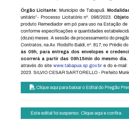
Órgão Licitante:
Município de Tabapuã.
Modalida
unitário”- Processo Licitatório nº. 098/2023.
Objeto
produto Remediador em pó para uso na Estação de 
conforme especificações e quantidades estabelecida
(doze) meses. A sessão de processamento do pregão,
Contratos, na Av. Rodolfo Baldi, nº. 817, no Prédio d
às 09h, para entrega dos envelopes e credenc
ocorrerá a partir das 09h15min do mesmo dia.
através do site
www.tabapua.sp.gov.br
e do e-mail
2023. SILVIO CESAR SARTORELLO - Prefeito Muni
Clique aqui para baixar o Edital do Pregão Pr
Este edital foi suspenso. Clique aqui e confira.