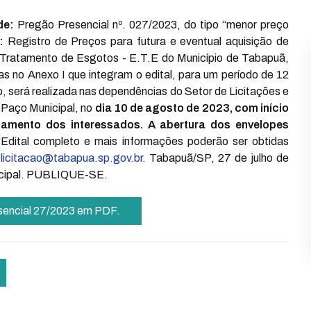
de:
Pregão Presencial nº. 027/2023, do tipo “menor preço
:
Registro de Preços para futura e eventual aquisição de
Tratamento de Esgotos - E.T.E do Município de Tabapuã,
s no Anexo I que integram o edital, para um período de 12
 será realizada nas dependências do Setor de Licitações e
o Paço Municipal, no
dia 10 de agosto de 2023, com início
iamento dos interessados. A abertura dos envelopes
Edital completo e mais informações poderão ser obtidas
:
licitacao@tabapua.sp.gov.br
. Tabapuã/SP, 27 de julho de
cipal. PUBLIQUE-SE.
esencial 27/2023 em PDF.