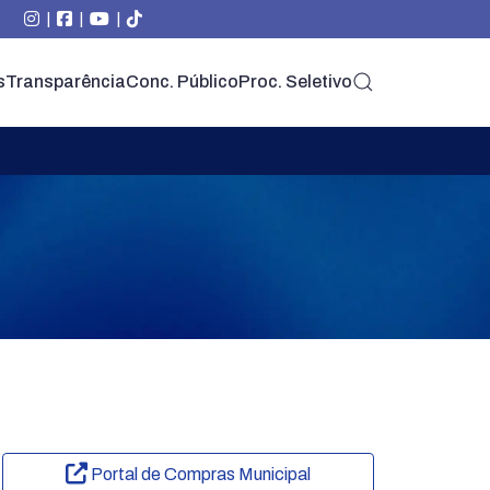
|
|
|
s
Transparência
Conc. Público
Proc. Seletivo
Portal de Compras Municipal