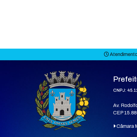
Atendimento 
Prefei
CNPJ: 45.1
Av. Rodolfo
CEP 15.88
Câmara M