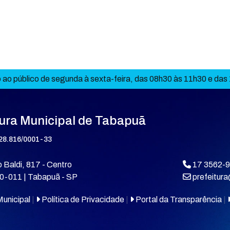
ao público de segunda à sexta-feira, das 08h30 às 11h30 e das
tura Municipal de Tabapuã
28.816/0001-33
 Baldi, 817 - Centro
17 3562-
0-011 | Tabapuã - SP
prefeitur
unicipal
|
Política de Privacidade
|
Portal da Transparência
|