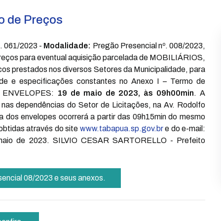
o de Preços
. 061/2023 -
Modalidade:
Pregão Presencial nº. 008/2023,
reços para eventual aquisição parcelada de MOBILIÁRIOS,
icos prestados nos diversos Setores da Municipalidade, para
de e especificações constantes no Anexo I – Termo de
S ENVELOPES:
19 de maio de 2023, às 09h00min
. A
nas dependências do Setor de Licitações, na Av. Rodolfo
ura dos envelopes ocorrerá a partir das 09h15min do mesmo
obtidas através do site
www.tabapua.sp.gov.br
e do e-mail:
 maio de 2023. SILVIO CESAR SARTORELLO - Prefeito
esencial 08/2023 e seus anexos.