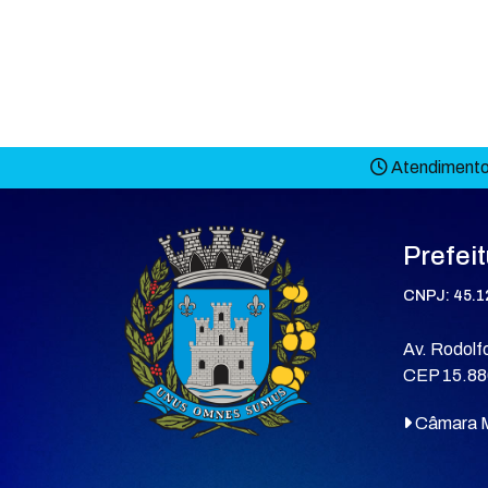
Atendimento 
Prefei
CNPJ: 45.1
Av. Rodolfo
CEP 15.88
Câmara M