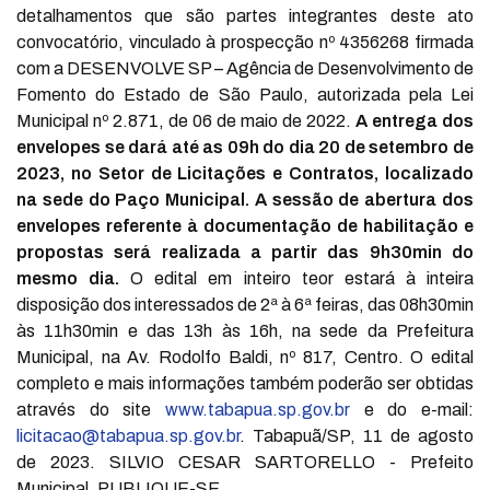
detalhamentos que são partes integrantes deste ato
convocatório, vinculado à prospecção nº 4356268 firmada
com a DESENVOLVE SP – Agência de Desenvolvimento de
Fomento do Estado de São Paulo, autorizada pela Lei
Municipal nº 2.871, de 06 de maio de 2022.
A entrega dos
envelopes se dará até as 09h do dia 20 de setembro de
2023, no Setor de Licitações e Contratos, localizado
na sede do Paço Municipal. A sessão de abertura dos
envelopes referente à documentação de habilitação e
propostas será realizada a partir das 9h30min do
mesmo dia.
O edital em inteiro teor estará à inteira
disposição dos interessados de 2ª à 6ª feiras, das 08h30min
às 11h30min e das 13h às 16h, na sede da Prefeitura
Municipal, na Av. Rodolfo Baldi, nº 817, Centro. O edital
completo e mais informações também poderão ser obtidas
através do site
www.tabapua.sp.gov.br
e do e-mail:
licitacao@tabapua.sp.gov.br
. Tabapuã/SP, 11 de agosto
de 2023. SILVIO CESAR SARTORELLO - Prefeito
Municipal. PUBLIQUE-SE.