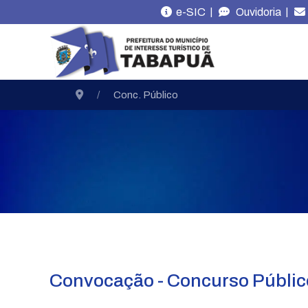
|
|
e-SIC
Ouvidoria
Conc. Público
Convocação - Concurso Públic