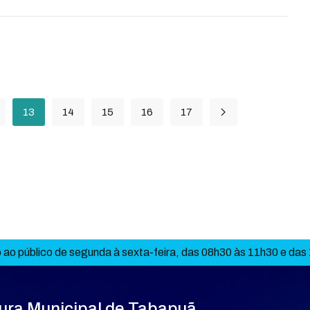
13
14
15
16
17
ao público de segunda à sexta-feira, das 08h30 às 11h30 e das
tura Municipal de Tabapuã