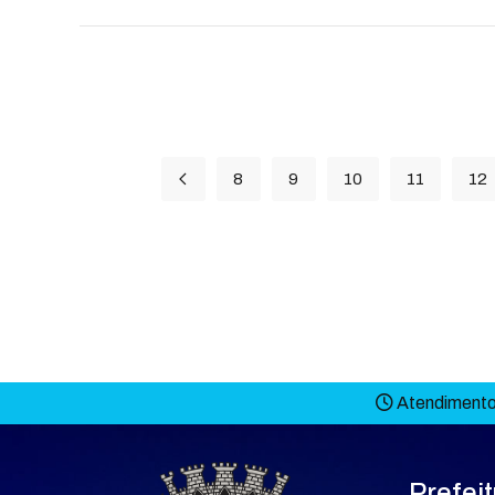
8
9
10
11
12
Atendimento 
Prefei