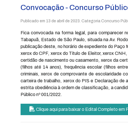
Convocação - Concurso Públic
Publicado em
13 de abril de 2023
. Categoria Concurso Públ
Fica convocada na forma legal, para comparecer n
Tabapuã, Estado de São Paulo, situada na Av. Rodolfo
publicação deste, no horário de expediente do Paço
xerox do CPF, xerox do Título de Eleitor, xerox CNH,
certidão de nascimento ou casamento, xerox da certi
(filhos até 14 anos), frequência escolar (filhos en
criminais, xerox de comprovante de escolaridade co
carteira de trabalho, xerox do PIS e Declaração de
estrita obediência à ordem de classificação, a cand
Público nº 001/2022.
Clique aqui para baixar o Edital Completo em