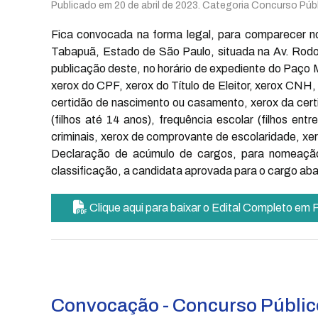
Publicado em
20 de abril de 2023
. Categoria Concurso Públ
Fica convocada na forma legal, para comparecer n
Tabapuã, Estado de São Paulo, situada na Av. Rodolfo
publicação deste, no horário de expediente do Paço
xerox do CPF, xerox do Título de Eleitor, xerox CNH,
certidão de nascimento ou casamento, xerox da certi
(filhos até 14 anos), frequência escolar (filhos en
criminais, xerox de comprovante de escolaridade, xero
Declaração de acúmulo de cargos, para nomeação 
classificação, a candidata aprovada para o cargo aba
Clique aqui para baixar o Edital Completo em
Convocação - Concurso Públic