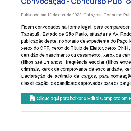
Convocação - Concurso Públic
Publicado em
13 de abril de 2023
. Categoria Concurso Públ
Ficam convocados na forma legal, para comparecer 
Tabapuã, Estado de São Paulo, situada na Av. Rodolfo
publicação deste, no horário de expediente do Paço
xerox do CPF, xerox do Título de Eleitor, xerox CNH,
certidão de nascimento ou casamento, xerox da certi
(filhos até 14 anos), frequência escolar (filhos en
criminais, xerox de comprovante de escolaridade, xero
Declaração de acúmulo de cargos, para nomeação 
classificação, os candidatos aprovados para os carg
Clique aqui para baixar o Edital Completo em