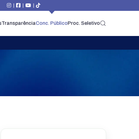
|
|
|
s
Transparência
Conc. Público
Proc. Seletivo